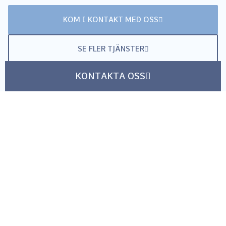
KOM I KONTAKT MED OSS
SE FLER TJÄNSTER
KONTAKTA OSS
Har du frågor eller behöver skräddarsydd
hjälp för ditt företag? Tveka inte att
kontakta oss! Vi erbjuder personlig service
och expertstöd för att möta just dina
administrativa behov.
KONTAKTA OSS