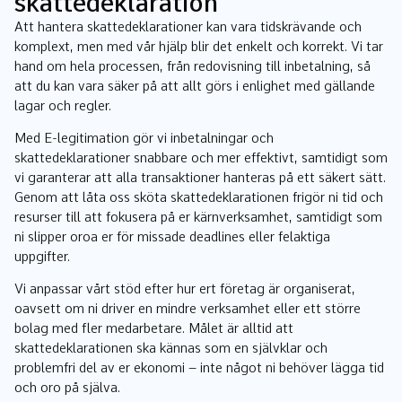
skattedeklaration
Att hantera skattedeklarationer kan vara tidskrävande och
komplext, men med vår hjälp blir det enkelt och korrekt. Vi tar
hand om hela processen, från redovisning till inbetalning, så
att du kan vara säker på att allt görs i enlighet med gällande
lagar och regler.
Med E-legitimation gör vi inbetalningar och
skattedeklarationer snabbare och mer effektivt, samtidigt som
vi garanterar att alla transaktioner hanteras på ett säkert sätt.
Genom att låta oss sköta skattedeklarationen frigör ni tid och
resurser till att fokusera på er kärnverksamhet, samtidigt som
ni slipper oroa er för missade deadlines eller felaktiga
uppgifter.
Vi anpassar vårt stöd efter hur ert företag är organiserat,
oavsett om ni driver en mindre verksamhet eller ett större
bolag med fler medarbetare. Målet är alltid att
skattedeklarationen ska kännas som en självklar och
problemfri del av er ekonomi – inte något ni behöver lägga tid
och oro på själva.